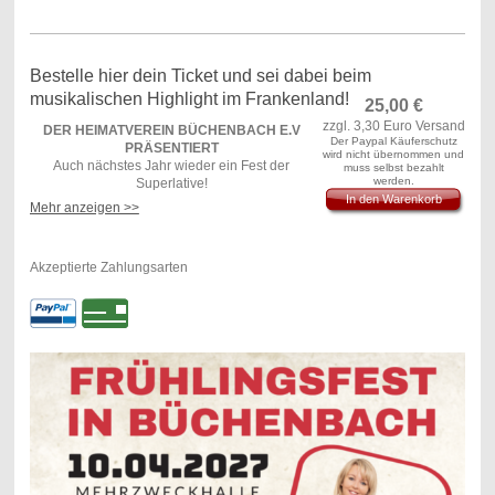
Bestelle hier dein Ticket und sei dabei beim
musikalischen Highlight im Frankenland!
25,00
€
zzgl. 3,30 Euro Versand
DER HEIMATVEREIN BÜCHENBACH E.V
Der Paypal Käuferschutz
PRÄSENTIERT
wird nicht übernommen und
Auch nächstes Jahr wieder ein Fest der
muss selbst bezahlt
werden.
Superlative!
In den Warenkorb
Mehr anzeigen >>
11.04.2026
Mit dabei: Die Fetzigen - Alexandra Schmied -
Akzeptierte Zahlungsarten
STARGAST G.G. ANDERSON - Tiroler
Partymander
Freie Platzwahl - Reservierung ab 10
Personen
Einlass: 17:30 Uhr - Beginn: 19:00 Uhr
!Das volkstümliche Highlight im Frankenland!
TICKETS VOM UMTAUSCH
AUSGESCHLOSSEN!